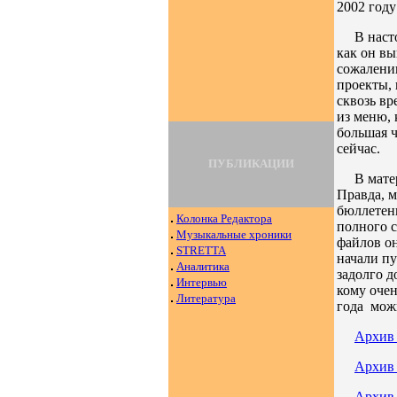
2002 год
В наст
как он вы
сожалению
проекты,
сквозь вр
из меню, 
большая ч
сейчас.
ПУБЛИКАЦИИ
В мате
Правда, м
бюллетеню
Колонка Редактора
полного с
Музыкальные хроники
файлов о
STRETTA
начали п
Аналитика
задолго 
Интервью
кому очен
Литература
года можн
Архив
Архив 
Архив 