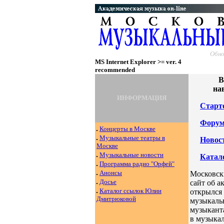
Обно
MS Internet Explorer >= ver. 4
recommended
В
на
ИНФОРМАЦИЯ
Старт
Форум
Концерты в Москве
Музыкальные театры в
Новос
Москве
Музыкальные новости
Катал
Программа радио "Орфей
"
Анонсы
Московск
Досье
сайт об а
Каталог ссылок Юлии
открылся 
Дмитрюковой
музыкальн
музыканта
в музыкал