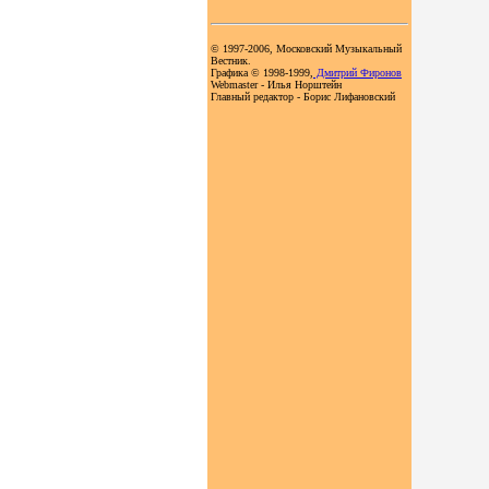
© 1997-2006, Московский Музыкальный
Вестник.
Графика © 1998-1999,
Дмитрий Фиронов
Webmaster - Илья Норштейн
Главный редактор - Борис Лифановский