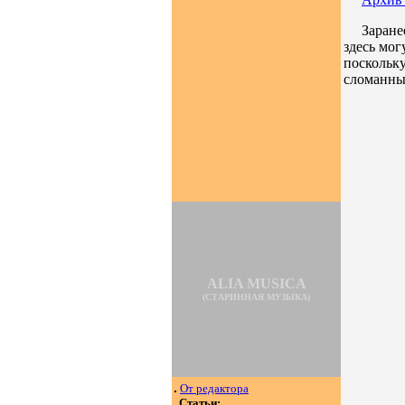
Заране
здесь мог
поскольку
сломанных
ALIA
MUSICA
(СТАРИННАЯ МУЗЫКА)
От редактора
Статьи: