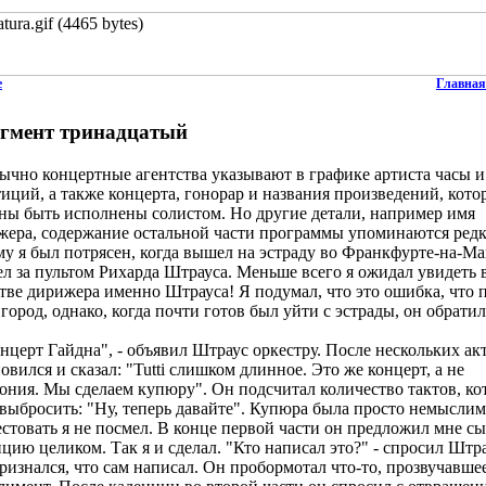
е
Главная
гмент
тринадцатый
но концертные агентства указывают в графике артиста часы и
иций, а также концерта, гонорар и названия произведений, кото
ны быть исполнены солистом. Но другие детали, например имя
жера, содержание остальной части программы упоминаются редк
му я был потрясен, когда вышел на эстраду во Франкфурте-на-Ма
л за пультом Рихарда Штрауса. Меньше всего я ожидал увидеть 
тве дирижера именно Штрауса! Я подумал, что это ошибка, что 
 город, однако, когда почти готов был уйти с эстрады, он обратил
церт Гайдна", - объявил Штраус оркестру. После нескольких ак
овился и сказал: "Tutti слишком длинное. Это же концерт, а не
ония. Мы сделаем купюру". Он подсчитал количество тактов, ко
выбросить: "Ну, теперь давайте". Купюра была просто немыслим
стовать я не посмел. В конце первой части он предложил мне сы
цию целиком. Так я и сделал. "Кто написал это?" - спросил Штра
изнался, что сам написал. Он пробормотал что-то, прозвучавше