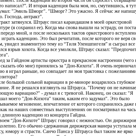
лимент. После каденции во второй части он спросил с отвращен
то написал?”. И вторая каденция была моя, но, смутившись, я ту
умал: "Эмиль Шморг". "Шморг? Это ужасно. Я сейчас же напиш
. Господа, антракт".
акт затянулся. Штраус писал карандашом в моей оркестровой
туре (я сохранил ее). Когда мы снова вышли на эстраду, он пост
передо мной, и после нескольких тактов оркестрового вступлени
 играть каденцию. Это был речитатив, после которого не веря с
м, увидел знаменитую тему из “Тиля Уленшпигеля” и сыграл все 
лся взрыв хохота. Когда все умолкли, Штраус сказал: "Предпочи
га".
д за Гайдном артисты оркестра в прекрасном настроении (чего 
сказать обо мне) принялись за "Дон-Кихота". Я очень нервничал
ю я играл раньше, но совпадает ли моя трактовка с пожеланиям
озитора?
е большой сольной вариации в ре-миноре воцарилось глубокое
ние. Я не решался взглянуть на Штрауса. "Почему он не начина
ющую вариацию?" - думал я с тревогой. Наконец, он сказал: "Я
шал моего "Дон-Кихота" таким, каким его задумал". Это было
бываемое мгновение, впечатление от которого сохранилось даже 
 как на наших совместных выступлениях он посматривал на часы
л длинную каденцию из концерта Гайдна.
оем “Дон-Кихоте” Штраус говорил с нежностью. Он дирижиро
колепно. Его обычно сдержанная дирижерская манера уступала м
су, юмору и страсти. Санчо Панса у Штрауса был таким же ярко