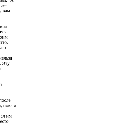
ием: “А
т же
у вам
авил
я я
воим
это.
таю
нельзя
. Эту
и
ет
после
, пока я
вал им
есто