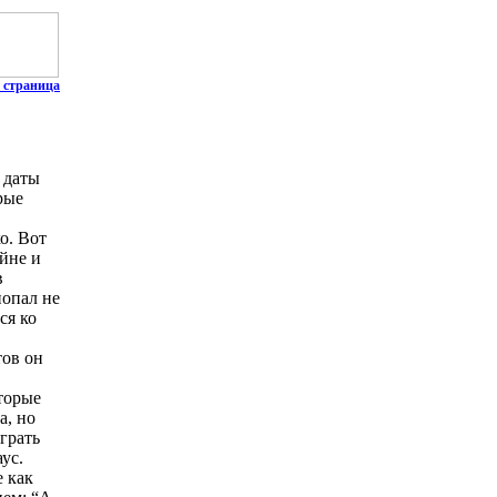
 страница
 даты
рые
о. Вот
йне и
в
попал не
ся ко
тов он
торые
а, но
грать
ус.
е как