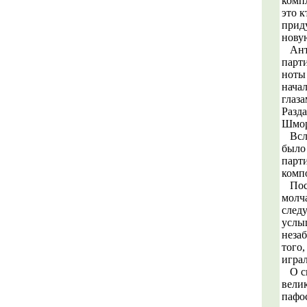
комп
это к
прид
новую
Антр
парти
ноты 
начал
глаза
Разда
Шмор
Всле
было 
парти
комп
Посл
молча
следу
услы
неза
того,
игра
О св
вели
пафо