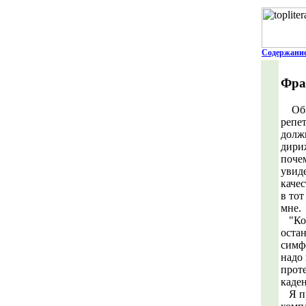
Содержани
Фра
Обыч
репет
долж
дири
поче
увиде
качес
в тот
мне.
"Кон
остан
симф
надо 
проте
каден
Я пр