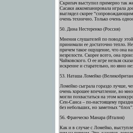
Скрипач выступил примерно так же,
Сасаки аккомпанировала играла дос
выглядел скорее “сопровождающим 
очень технично. Только очень одно
50. Дина Нестеренко (Россия)
Мнения слушателей по поводу этой 
принимали ее достаточно тепло. Не
причем такое ощущение, что она н
незрелости. Скорее всего, она про
Чайковского. О ее игре нельзя сказ
искренне и старательно, но явно не
53. Наташа Ломейко (Великобритан
Ломейко сыграла гораздо лучше, че
очень хорошее впечатление, во мно
могли похвастаться на этом конкур
Сен-Санса – по-настоящему праздни
без небольших, но заметных “блох”
56. Франческо Манара (Италия)
Как и в случае с Ломейко, выступл
чем на первом. Это, кажется, довол