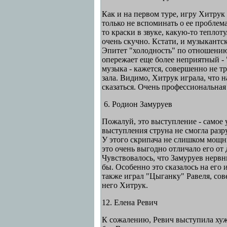
Как и на первом туре, игру Хитрук
только не вспоминать о ее проблема
то краски в звуке, какую-то теплот
очень скучно. Кстати, и музыкантс
Эпитет "холодность" по отношению к
опережает еще более неприятный - "
музыка - кажется
,
совершенно не тро
зала. Видимо, Хитрук играла, что на
сказаться. Очень профессиональная
6. Родион Замуруев
Пожалуй, это выступление - самое 
выступления струна не смогла разр
У этого скрипача не слишком мощны
это очень выгодно отличало его от
Чувствовалось, что Замуруев нервн
бы. Особенно это сказалось на ег
также играл "Цыганку" Равеля, со
него Хитрук.
12. Елена Ревич
К сожалению, Ревич выступила хуже