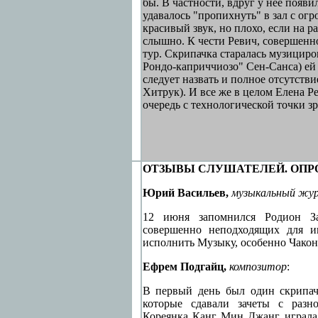
бы. В частности, вдруг у нее появи
удавалось "пропихнуть" в зал с ог
красивый звук, но плохо, если на р
слышно. К чести Ревич, совершенно
тур. Скрипачка старалась музициро
Рондо-каприччиозо" Сен-Санса) ей 
следует назвать и полное отсутстви
Хитрук). И все же в целом Елена Р
очередь с технологической точки зр
ОТЗЫВЫ
СЛУШАТЕЛЕЙ. ОПР
Юрий Васильев,
музыкальный жу
12 июня запомнился Родион З
совершенно неподходящих для и
исполнить Музыку, особенно Чакону
Ефрем Подгайц,
композитор
:
В первый день был один скрипач
которые сдавали зачеты с разн
Кореянка Канг Мин Джанг играла 