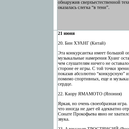
обнаружив сверхъестественной тех
оказалась слегка “в тени”.
21 июня
20. Бин ХУАНГ (Китай)
Эта конкурсантка имеет большой о
музыкальные намерения Хуанг остал
чем слушателям ничего не оставало
стороне ее игры. С той точки зрен
показав абсолютно “конкурсную” иг
помимо спортивных, еще и музыкаль
сердце.
22. Каору ЯМАМОТО (Япония)
Яркая, но очень своеобразная игра.
что иногда не дает ей адекватно от
Сонате Прокофьева явно не хватило
звука.
23. Александр ТРОСТЯНСИЙ (Росс