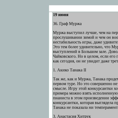
19 июня
36. Граф Муржа
Муржа выступил лучше, чем на перв
прослушивании зимой и чем он воо
нестабильность игры, даже удивите
Это тем более удивительно, что М
выступлений в Большом зале. Дов
Чайковского. Но в целом, если его 
как сегодня, он не увидит даже тре
1. Акико Танака II
Так же, как и Муржа, Танака проде
первом туре. Но это совершенно не
смысле. Игру этой конкурсантки хо
примера можно взять исполненную 
пианиста в этом произведении эфф
конкурсантки, которая выглядела 
Танака не показала ни темперамента
3. Анастасия Хитрук