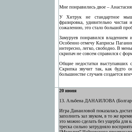
Мне понравились двое – Анастасия
У Хитрук не стандартное мышл
фразировка, удивительно чистая 
сожалению, это стало большой проб
Замуруев понравился владением и
Особенно отмечу Каприсы Паганин
интересно, легко, свободно. В мен
скрипач не совсем справился с фор
Общие недостатки выступавших се
Скрипка звучит так, как будто о
большинстве случаев создается впеч
20 июня
13. Альбена ДАНАИЛОВА (Болгар
Игра Данаиловой показалась достат
заполнить зал звуком, в то же врем
это можно сделать без ущерба для к
треска сильно затрудняло восприяти
“Мелодия” Чайковского прозвучали 