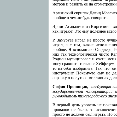
метров и разбить ее на стометровки
Армянский скрипач Давид Мовсисян
вообще о чем-нибудь говорить.
Эрнис Асаналиев из Киргизии – хо
как играют. Это ему полезнее всего
Р. Замуруев играл не просто лучш
играл, а с тем, какие исполнен
вообще. Я вспоминаю Стадлера, 
них так технологически чисто Кап
Родион музицировал и очень меня 
могу сравнить только с Хейфецем. 
то из себя изобразить. Так что, о
инструмент. Почему-то ему не да
справку о полутора миллионах долл
София Пропищан,
заведующая к
государственной консерватории 
руководитель нижегородского анса
В первый день уровень не показал
провалов не было, за исключени
просто не должен был играть. Но о