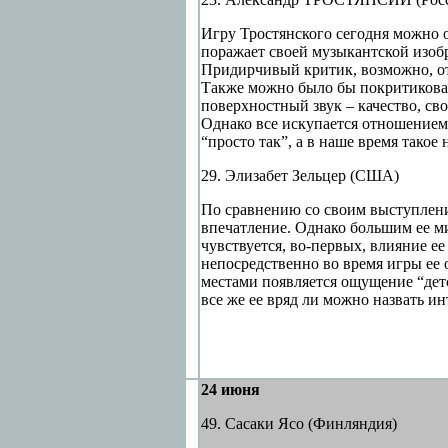
Игру Тростянского сегодня можно о
поражает своей музыкантской изобр
Придирчивый критик, возможно, от
Также можно было бы покритиковат
поверхностный звук – качество, с
Однако все искупается отношением 
“просто так”, а в наше время такое
29. Элизабет Зельцер (США)
По сравнению со своим выступлени
впечатление. Однако большим ее ми
чувствуется, во-первых, влияние ее 
непосредственно во время игры ее о
местами появляется ощущение “детс
все же ее вряд ли можно назвать и
24 июня
49. Сасаки Ясо (Финляндия)