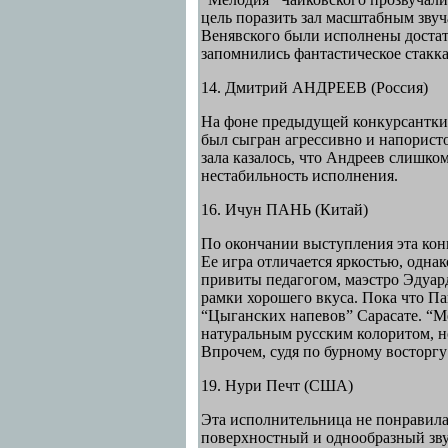
цель поразить зал масштабным зву
Венявского были исполнены достаточ
запомнились фантастическое стакк
14. Дмитрий АНДРЕЕВ (Россия)
На фоне предыдущей конкурсантки 
был сыгран агрессивно и напористо,
зала казалось, что Андреев слишком
нестабильность исполнения.
16. Ичун ПАНЬ (Китай)
По окончании выступления эта кон
Ее игра отличается яркостью, однак
привиты педагогом, маэстро Эдуар
рамки хорошего вкуса. Пока что Па
“Цыганских напевов” Сарасате. “Ме
натуральным русским колоритом, но
Впрочем, судя по бурному восторгу 
19. Нури Печт (США)
Эта исполнительница не понравила
поверхностный и однообразный звук