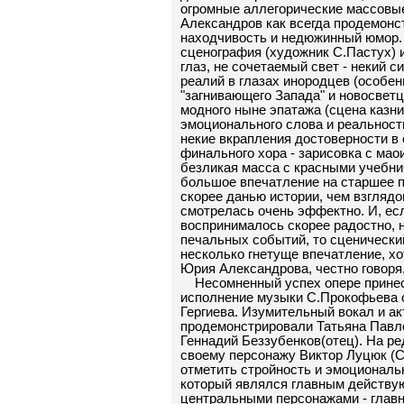
огромные аллегорические массовы
Александров как всегда продемонс
находчивость и недюжинный юмор.
сценография (художник С.Пастух) 
глаз, не сочетаемый свет - некий 
реалий в глазах инородцев (особен
"загнивающего Запада" и новосветц
модного ныне эпатажа (сцена казни
эмоционального слова и реальност
некие вкрапления достоверности в
финального хора - зарисовка с мао
безликая масса с красными учебни
большое впечатление на старшее п
скорее данью истории, чем взглядо
смотрелась очень эффектно. И, ес
воспринималось скорее радостно, 
печальных событий, то сценически
несколько гнетуще впечатление, хо
Юрия Александрова, честно говоря,
Несомненный успех опере принес
исполнение музыки С.Прокофьева 
Гергиева. Изумительный вокал и а
продемонстрировали Татьяна Павло
Геннадий Беззубенков(отец). На ре
своему персонажу Виктор Луцюк (С
отметить стройность и эмоциональн
который являлся главным действу
центральными персонажами - глав