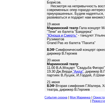
Борисов.
Несмотря на непривычность восп
современных опер гораздо интерес
приукрашенных. Будем надеяться, 
развиваться и подарит нам множес
19 июня
Мариинский театр
Гала концерт М
"Тени" из балета "Баядерка"
"Юноша и Смерть"
- танцуют Ульян
Рузиматов
Grand Pas из балета "Пахита"
БЗФ
Симфонический концерт оркес
дирижер В.Гергиев
20 июня
Мариинский театр
11.00 В.А.Моцарт "Свадьба Фигоро
19.30 Дж.Верди
"Аида"
, дирижер В.
партиях В.Луцюк, И.Гордей, Л.Шемч
21 июня
БЗФ
Вторая симфония Г.Малера. Х
театра, дирижер В.Гергиев
События сезона
|
Моя Мариинка
|
Оркестр
|
Режиcсу